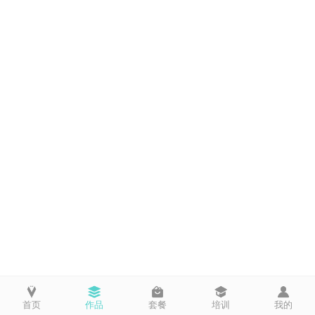
首页
作品
套餐
培训
我的