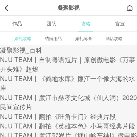
凝聚影视
作品
团队
攻略
官宣
婚礼攻略
结婚用品
婚礼筹备
酒店攻略
凝聚影视_百科
NJU TEAM丨自制粤语短片｜原创微电影《万事
开头难》超燃
NJU TEAM丨《鹤地水库》廉江一个像大海的水
库
NJU TEAM丨廉江市慈孝文化城（仙人洞）2020
民间宣传片
NJU TEAM丨翻拍《旺角卡门》经典片段
NJU TEAM丨翻拍《英雄本色》小马哥经典片段
NJU TEAM丨廉江贺岁片《塘山岭车神Ⅰ》微电影